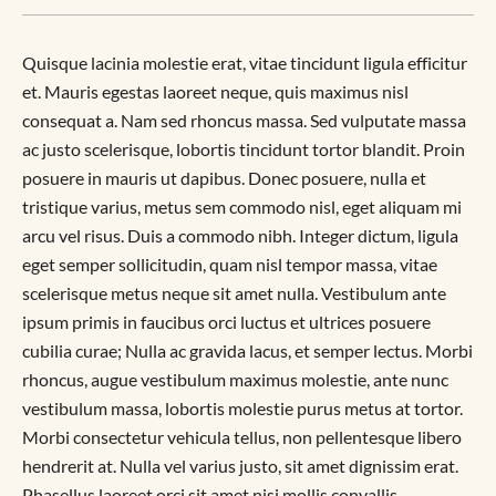
Quisque lacinia molestie erat, vitae tincidunt ligula efficitur
et. Mauris egestas laoreet neque, quis maximus nisl
consequat a. Nam sed rhoncus massa. Sed vulputate massa
ac justo scelerisque, lobortis tincidunt tortor blandit. Proin
posuere in mauris ut dapibus. Donec posuere, nulla et
tristique varius, metus sem commodo nisl, eget aliquam mi
arcu vel risus. Duis a commodo nibh. Integer dictum, ligula
eget semper sollicitudin, quam nisl tempor massa, vitae
scelerisque metus neque sit amet nulla. Vestibulum ante
ipsum primis in faucibus orci luctus et ultrices posuere
cubilia curae; Nulla ac gravida lacus, et semper lectus. Morbi
rhoncus, augue vestibulum maximus molestie, ante nunc
vestibulum massa, lobortis molestie purus metus at tortor.
Morbi consectetur vehicula tellus, non pellentesque libero
hendrerit at. Nulla vel varius justo, sit amet dignissim erat.
Phasellus laoreet orci sit amet nisi mollis convallis.