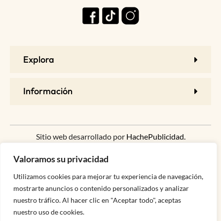
Explora
Información
Sitio web desarrollado por
HachePublicidad.
Valoramos su privacidad
Utilizamos cookies para mejorar tu experiencia de navegación,
mostrarte anuncios o contenido personalizados y analizar
nuestro tráfico. Al hacer clic en "Aceptar todo", aceptas
Someone purchased a
© 2023 Todos los Derechos reservados
nuestro uso de cookies.
BRUMA DE PROTECCIÓN