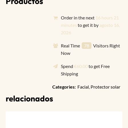
Productos
Order in the next
16 hours 21
minutes
to get it by
agosto 16,
2026
Real Time
78
Visitors Right
Now
Spend
€
60.00
to get Free
Shipping
Categories:
Facial
,
Protector solar
relacionados