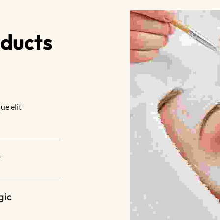
oducts
ue elit
?
gic