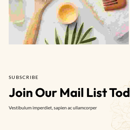
TIE UP WITH US
SUBSCRIBE
Join Our Mail List To
Vestibulum imperdiet, sapien ac ullamcorper